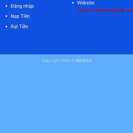
Website:
Đăng nhập
https://cadobongdavip.co
Nạp Tiền
Rút Tiền
Copyright 2026 ©
SEO2 S3