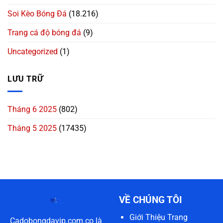
Soi Kèo Bóng Đá
(18.216)
Trang cá độ bóng đá
(9)
Uncategorized
(1)
LƯU TRỮ
Tháng 6 2025
(802)
Tháng 5 2025
(17435)
VỀ CHÚNG TÔI
Giới Thiệu Trang
Cadobongdavip.com.co là