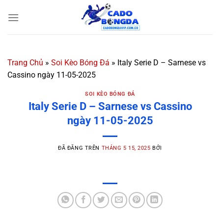
Chuyển
đến
nội
dung
Trang Chủ
»
Soi Kèo Bóng Đá
»
Italy Serie D – Sarnese vs
Cassino ngày 11-05-2025
SOI KÈO BÓNG ĐÁ
Italy Serie D – Sarnese vs Cassino
ngày 11-05-2025
ĐÃ ĐĂNG TRÊN
THÁNG 5 15, 2025
BỞI