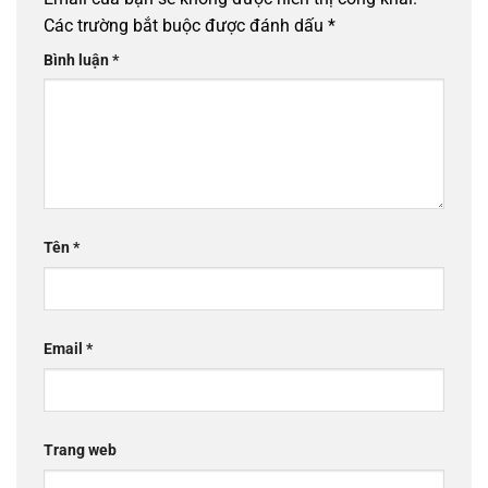
Các trường bắt buộc được đánh dấu
*
Bình luận
*
Tên
*
Email
*
Trang web