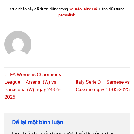
Mục nhập này đã được đăng trong
Soi Kèo Bóng Đá
. Đánh dấu trang
permalink
.
UEFA Women’s Champions
League – Arsenal (W) vs
Italy Serie D – Sarnese vs
Barcelona (W) ngày 24-05-
Cassino ngày 11-05-2025
2025
Để lại một bình luận
Email của bạn sẽ không được hiển thị công khai.