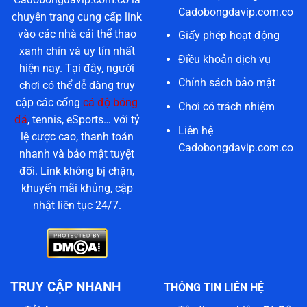
Cadobongdavip.com.co
chuyên trang cung cấp link
vào các nhà cái thể thao
Giấy phép hoạt động
xanh chín và uy tín nhất
Điều khoản dịch vụ
hiện nay. Tại đây, người
Chính sách bảo mật
chơi có thể dễ dàng truy
cập các cổng
cá độ bóng
Chơi có trách nhiệm
đá
, tennis, eSports… với tỷ
Liên hệ
lệ cược cao, thanh toán
Cadobongdavip.com.co
nhanh và bảo mật tuyệt
đối. Link không bị chặn,
khuyến mãi khủng, cập
nhật liên tục 24/7.
TRUY CẬP NHANH
THÔNG TIN LIÊN HỆ