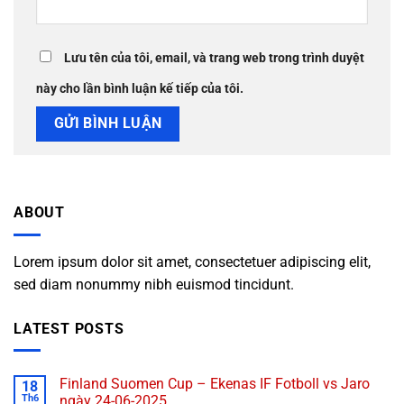
Lưu tên của tôi, email, và trang web trong trình duyệt
này cho lần bình luận kế tiếp của tôi.
ABOUT
Lorem ipsum dolor sit amet, consectetuer adipiscing elit,
sed diam nonummy nibh euismod tincidunt.
LATEST POSTS
Finland Suomen Cup – Ekenas IF Fotboll vs Jaro
18
Th6
ngày 24-06-2025