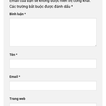
Email của bạn sẽ không được hiển thị công khai.
Các trường bắt buộc được đánh dấu
*
Bình luận
*
Tên
*
Email
*
Trang web