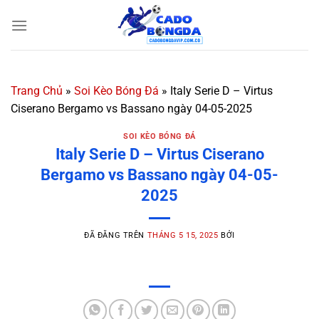
Chuyển
đến
nội
dung
Trang Chủ
»
Soi Kèo Bóng Đá
»
Italy Serie D – Virtus
Ciserano Bergamo vs Bassano ngày 04-05-2025
SOI KÈO BÓNG ĐÁ
Italy Serie D – Virtus Ciserano
Bergamo vs Bassano ngày 04-05-
2025
ĐÃ ĐĂNG TRÊN
THÁNG 5 15, 2025
BỞI