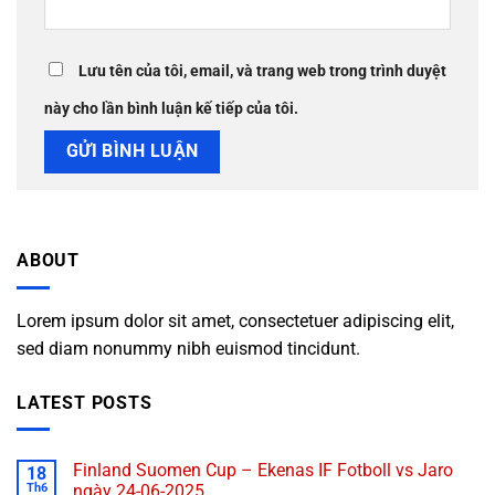
Lưu tên của tôi, email, và trang web trong trình duyệt
này cho lần bình luận kế tiếp của tôi.
ABOUT
Lorem ipsum dolor sit amet, consectetuer adipiscing elit,
sed diam nonummy nibh euismod tincidunt.
LATEST POSTS
Finland Suomen Cup – Ekenas IF Fotboll vs Jaro
18
Th6
ngày 24-06-2025