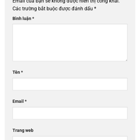
Email của bạn sẽ không được hiển thị công khai.
Các trường bắt buộc được đánh dấu
*
Bình luận
*
Tên
*
Email
*
Trang web