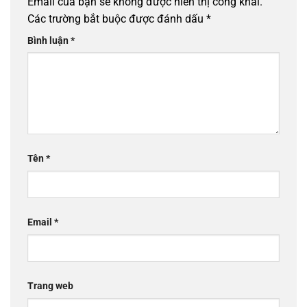
Email của bạn sẽ không được hiển thị công khai.
Các trường bắt buộc được đánh dấu
*
Bình luận
*
Tên
*
Email
*
Trang web