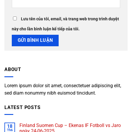
Lưu tên của tôi, email, và trang web trong trình duyệt
này cho lần bình luận kế tiếp của tôi.
ABOUT
Lorem ipsum dolor sit amet, consectetuer adipiscing elit,
sed diam nonummy nibh euismod tincidunt.
LATEST POSTS
Finland Suomen Cup – Ekenas IF Fotboll vs Jaro
18
Th6
ngày 24-06-2025