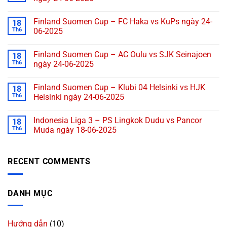
Finland Suomen Cup – FC Haka vs KuPs ngày 24-
18
Th6
06-2025
Finland Suomen Cup – AC Oulu vs SJK Seinajoen
18
Th6
ngày 24-06-2025
Finland Suomen Cup – Klubi 04 Helsinki vs HJK
18
Th6
Helsinki ngày 24-06-2025
Indonesia Liga 3 – PS Lingkok Dudu vs Pancor
18
Th6
Muda ngày 18-06-2025
RECENT COMMENTS
DANH MỤC
Hướng dẫn
(10)