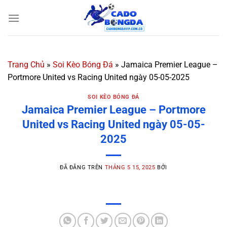
Chuyển
đến
nội
dung
Trang Chủ
»
Soi Kèo Bóng Đá
»
Jamaica Premier League –
Portmore United vs Racing United ngày 05-05-2025
SOI KÈO BÓNG ĐÁ
Jamaica Premier League – Portmore
United vs Racing United ngày 05-05-
2025
ĐÃ ĐĂNG TRÊN
THÁNG 5 15, 2025
BỞI