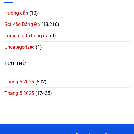
Hướng dẫn
(10)
Soi Kèo Bóng Đá
(18.216)
Trang cá độ bóng đá
(9)
Uncategorized
(1)
LƯU TRỮ
Tháng 6 2025
(802)
Tháng 5 2025
(17435)