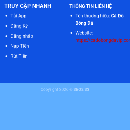
TRUY CẬP NHANH
THÔNG TIN LIÊN HỆ
Tên thương hiệu:
Cá Độ
Tải App
Bóng Đá
Đăng Ký
Website:
Đăng nhập
https://cadobongdavip.co
Nạp Tiền
Rút Tiền
Copyright 2026 ©
SEO2 S3