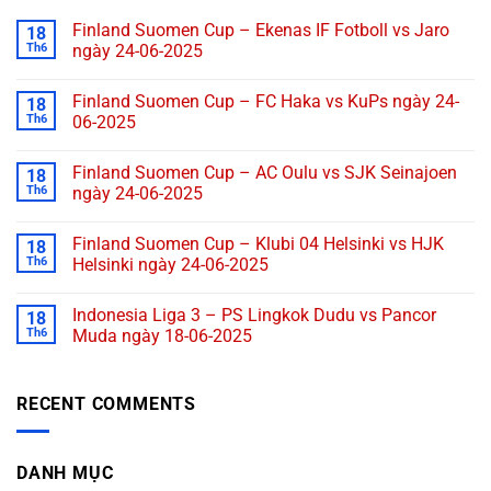
Finland Suomen Cup – Ekenas IF Fotboll vs Jaro
18
Th6
ngày 24-06-2025
Finland Suomen Cup – FC Haka vs KuPs ngày 24-
18
Th6
06-2025
Finland Suomen Cup – AC Oulu vs SJK Seinajoen
18
Th6
ngày 24-06-2025
Finland Suomen Cup – Klubi 04 Helsinki vs HJK
18
Th6
Helsinki ngày 24-06-2025
Indonesia Liga 3 – PS Lingkok Dudu vs Pancor
18
Th6
Muda ngày 18-06-2025
RECENT COMMENTS
DANH MỤC