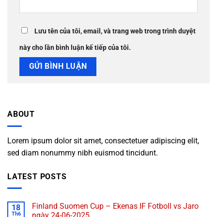
Lưu tên của tôi, email, và trang web trong trình duyệt
này cho lần bình luận kế tiếp của tôi.
ABOUT
Lorem ipsum dolor sit amet, consectetuer adipiscing elit,
sed diam nonummy nibh euismod tincidunt.
LATEST POSTS
Finland Suomen Cup – Ekenas IF Fotboll vs Jaro
18
Th6
ngày 24-06-2025