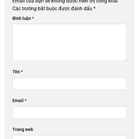
Email của bạn sẽ không được hiển thị công khai.
Các trường bắt buộc được đánh dấu
*
Bình luận
*
Tên
*
Email
*
Trang web