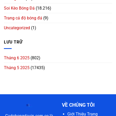
Soi Kèo Bóng Đá
(18.216)
Trang cá độ bóng đá
(9)
Uncategorized
(1)
LƯU TRỮ
Tháng 6 2025
(802)
Tháng 5 2025
(17435)
VỀ CHÚNG TÔI
Giới Thiệu Trang
Cadobongdavip.com.co là