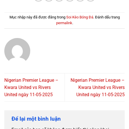
Mục nhập này đã được đăng trong
Soi Kèo Bóng Đá
. Đánh dấu trang
permalink
.
Nigerian Premier League –
Nigerian Premier League –
Kwara United vs Rivers
Kwara United vs Rivers
United ngày 11-05-2025
United ngày 11-05-2025
Để lại một bình luận