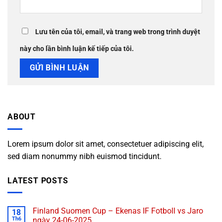
Lưu tên của tôi, email, và trang web trong trình duyệt
này cho lần bình luận kế tiếp của tôi.
ABOUT
Lorem ipsum dolor sit amet, consectetuer adipiscing elit,
sed diam nonummy nibh euismod tincidunt.
LATEST POSTS
Finland Suomen Cup – Ekenas IF Fotboll vs Jaro
18
Th6
ngày 24-06-2025