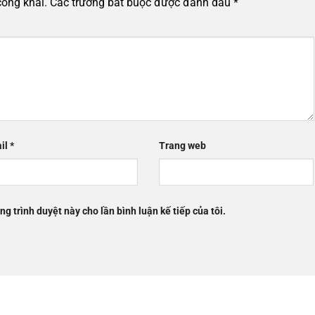
công khai.
Các trường bắt buộc được đánh dấu
*
il
*
Trang web
ng trình duyệt này cho lần bình luận kế tiếp của tôi.