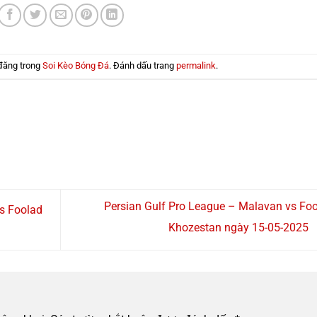
đăng trong
Soi Kèo Bóng Đá
. Đánh dấu trang
permalink
.
Persian Gulf Pro League – Malavan vs Fo
s Foolad
Khozestan ngày 15-05-2025