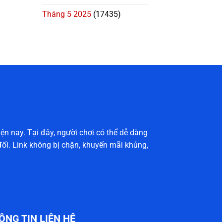
Tháng 5 2025
(17435)
ện nay. Tại đây, người chơi có thể dễ dàng
 đối. Link không bị chặn, khuyến mãi khủng,
ÔNG TIN LIÊN HỆ