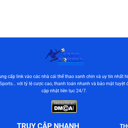
 cấp link vào các nhà cái thể thao xanh chín và uy tín nhất hi
 eSports… với tỷ lệ cược cao, thanh toán nhanh và bảo mật tuyệt
cập nhật liên tục 24/7.
TRUY CẬP NHANH
TH