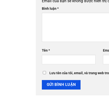
Email của bạn sẽ không được hiển thị 
Bình luận
*
Tên
*
Ema
Lưu tên của tôi, email, và trang web tro