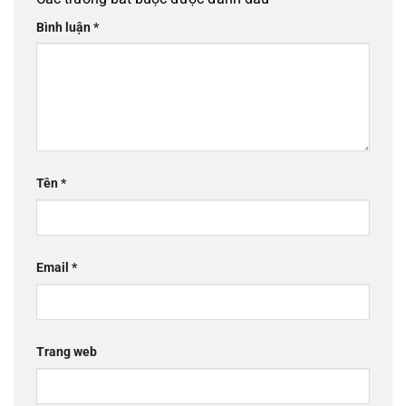
Bình luận
*
Tên
*
Email
*
Trang web