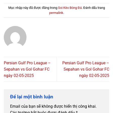
Mục nhập này đã được đăng trong
Soi Kèo Bóng Đá
. Đánh dấu trang
permalink
.
Persian Gulf Pro League –
Persian Gulf Pro League –
Sepahan vs Gol Gohar FC
Sepahan vs Gol Gohar FC
ngày 02-05-2025
ngày 02-05-2025
Để lại một bình luận
Email của bạn sẽ không được hiển thị công khai.
Các trường bắt buộc được đánh dấu
*