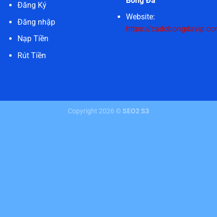
Bóng Đá
Đăng Ký
Website:
Đăng nhập
https://cadobongdavip.co
Nạp Tiền
Rút Tiền
Copyright 2026 ©
SEO2 S3