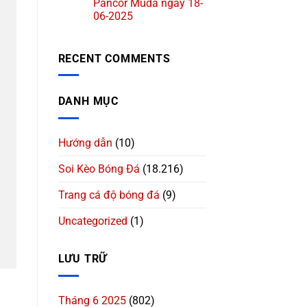
Pancor Muda ngày 18-
06-2025
RECENT COMMENTS
DANH MỤC
Hướng dẫn
(10)
Soi Kèo Bóng Đá
(18.216)
Trang cá độ bóng đá
(9)
Uncategorized
(1)
LƯU TRỮ
Tháng 6 2025
(802)