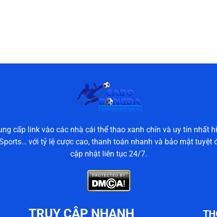
 cấp link vào các nhà cái thể thao xanh chín và uy tín nhất hi
 eSports… với tỷ lệ cược cao, thanh toán nhanh và bảo mật tuyệt
cập nhật liên tục 24/7.
TRUY CẬP NHANH
TH