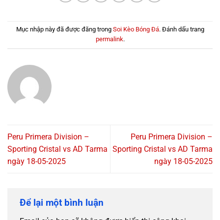
Mục nhập này đã được đăng trong
Soi Kèo Bóng Đá
. Đánh dấu trang
permalink
.
Peru Primera Division –
Peru Primera Division –
Sporting Cristal vs AD Tarma
Sporting Cristal vs AD Tarma
ngày 18-05-2025
ngày 18-05-2025
Để lại một bình luận