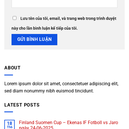
Lưu tên của tôi, email, và trang web trong trình duyệt
này cho lần bình luận kế tiếp của tôi.
ABOUT
Lorem ipsum dolor sit amet, consectetuer adipiscing elit,
sed diam nonummy nibh euismod tincidunt.
LATEST POSTS
Finland Suomen Cup – Ekenas IF Fotboll vs Jaro
18
Th6
ngày 24-06-2025