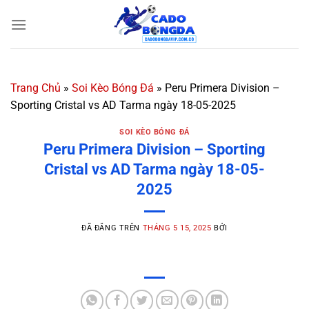
Chuyển
đến
nội
dung
Trang Chủ
»
Soi Kèo Bóng Đá
»
Peru Primera Division –
Sporting Cristal vs AD Tarma ngày 18-05-2025
SOI KÈO BÓNG ĐÁ
Peru Primera Division – Sporting
Cristal vs AD Tarma ngày 18-05-
2025
ĐÃ ĐĂNG TRÊN
THÁNG 5 15, 2025
BỞI