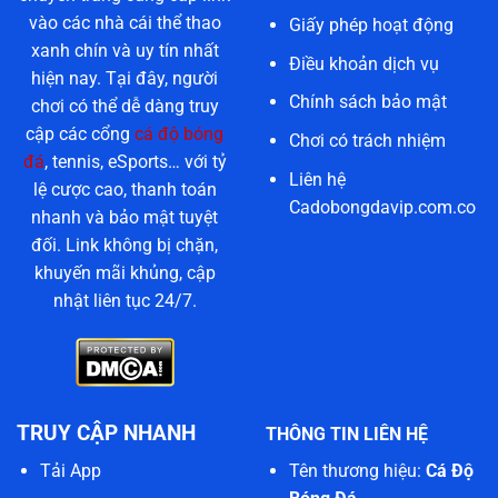
vào các nhà cái thể thao
Giấy phép hoạt động
xanh chín và uy tín nhất
Điều khoản dịch vụ
hiện nay. Tại đây, người
Chính sách bảo mật
chơi có thể dễ dàng truy
cập các cổng
cá độ bóng
Chơi có trách nhiệm
đá
, tennis, eSports… với tỷ
Liên hệ
lệ cược cao, thanh toán
Cadobongdavip.com.co
nhanh và bảo mật tuyệt
đối. Link không bị chặn,
khuyến mãi khủng, cập
nhật liên tục 24/7.
TRUY CẬP NHANH
THÔNG TIN LIÊN HỆ
Tên thương hiệu:
Cá Độ
Tải App