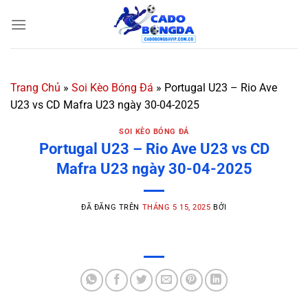
Chuyển
đến
nội
dung
Trang Chủ
»
Soi Kèo Bóng Đá
»
Portugal U23 – Rio Ave
U23 vs CD Mafra U23 ngày 30-04-2025
SOI KÈO BÓNG ĐÁ
Portugal U23 – Rio Ave U23 vs CD
Mafra U23 ngày 30-04-2025
ĐÃ ĐĂNG TRÊN
THÁNG 5 15, 2025
BỞI