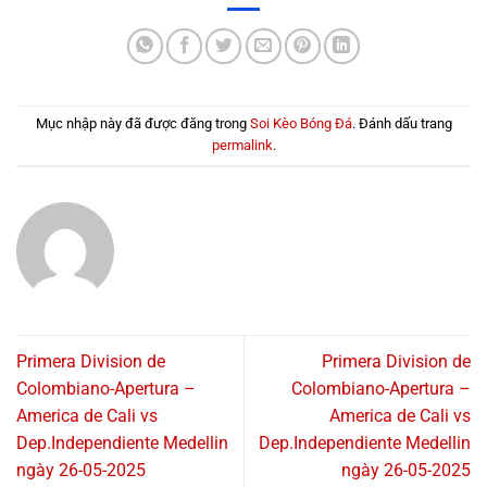
Mục nhập này đã được đăng trong
Soi Kèo Bóng Đá
. Đánh dấu trang
permalink
.
Primera Division de
Primera Division de
Colombiano-Apertura –
Colombiano-Apertura –
America de Cali vs
America de Cali vs
Dep.Independiente Medellin
Dep.Independiente Medellin
ngày 26-05-2025
ngày 26-05-2025