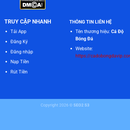
TRUY CẬP NHANH
THÔNG TIN LIÊN HỆ
Tên thương hiệu:
Cá Độ
Tải App
Bóng Đá
Đăng Ký
Website:
Đăng nhập
https://cadobongdavip.co
Nạp Tiền
Rút Tiền
Copyright 2026 ©
SEO2 S3