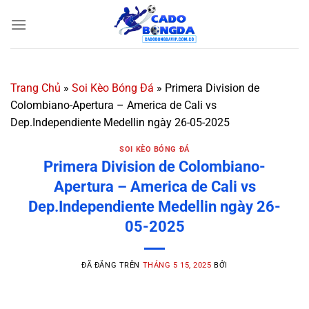
Chuyển
đến
nội
dung
Trang Chủ
»
Soi Kèo Bóng Đá
»
Primera Division de
Colombiano-Apertura – America de Cali vs
Dep.Independiente Medellin ngày 26-05-2025
SOI KÈO BÓNG ĐÁ
Primera Division de Colombiano-
Apertura – America de Cali vs
Dep.Independiente Medellin ngày 26-
05-2025
ĐÃ ĐĂNG TRÊN
THÁNG 5 15, 2025
BỞI