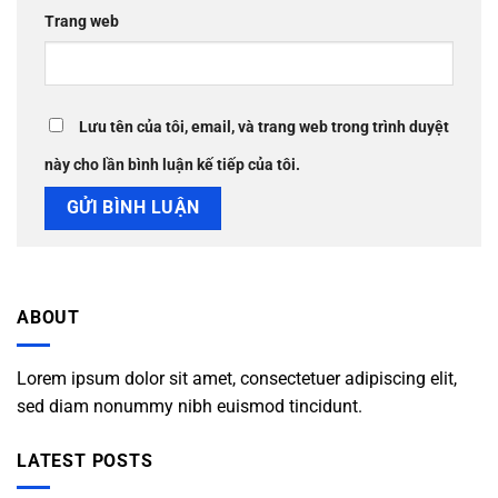
Trang web
Lưu tên của tôi, email, và trang web trong trình duyệt
này cho lần bình luận kế tiếp của tôi.
ABOUT
Lorem ipsum dolor sit amet, consectetuer adipiscing elit,
sed diam nonummy nibh euismod tincidunt.
LATEST POSTS