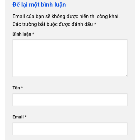
Để lại một bình luận
Email của bạn sẽ không được hiển thị công khai.
Các trường bắt buộc được đánh dấu
*
Bình luận
*
Tên
*
Email
*