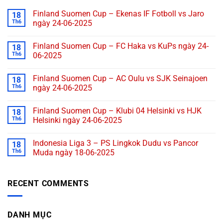
Finland Suomen Cup – Ekenas IF Fotboll vs Jaro
18
Th6
ngày 24-06-2025
Finland Suomen Cup – FC Haka vs KuPs ngày 24-
18
Th6
06-2025
Finland Suomen Cup – AC Oulu vs SJK Seinajoen
18
Th6
ngày 24-06-2025
Finland Suomen Cup – Klubi 04 Helsinki vs HJK
18
Th6
Helsinki ngày 24-06-2025
Indonesia Liga 3 – PS Lingkok Dudu vs Pancor
18
Th6
Muda ngày 18-06-2025
RECENT COMMENTS
DANH MỤC