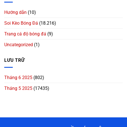
Hướng dẫn
(10)
Soi Kèo Bóng Đá
(18.216)
Trang cá độ bóng đá
(9)
Uncategorized
(1)
LƯU TRỮ
Tháng 6 2025
(802)
Tháng 5 2025
(17435)