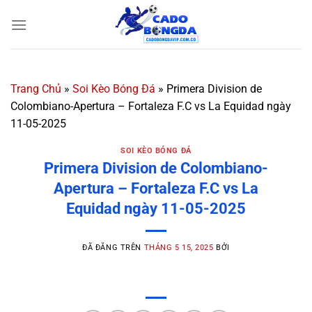
Chuyển
đến
nội
dung
Trang Chủ
»
Soi Kèo Bóng Đá
»
Primera Division de
Colombiano-Apertura – Fortaleza F.C vs La Equidad ngày
11-05-2025
SOI KÈO BÓNG ĐÁ
Primera Division de Colombiano-
Apertura – Fortaleza F.C vs La
Equidad ngày 11-05-2025
ĐÃ ĐĂNG TRÊN
THÁNG 5 15, 2025
BỞI