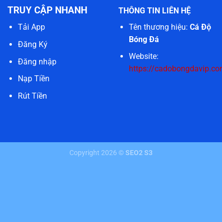
TRUY CẬP NHANH
THÔNG TIN LIÊN HỆ
Tên thương hiệu:
Cá Độ
Tải App
Bóng Đá
Đăng Ký
Website:
Đăng nhập
https://cadobongdavip.co
Nạp Tiền
Rút Tiền
Copyright 2026 ©
SEO2 S3