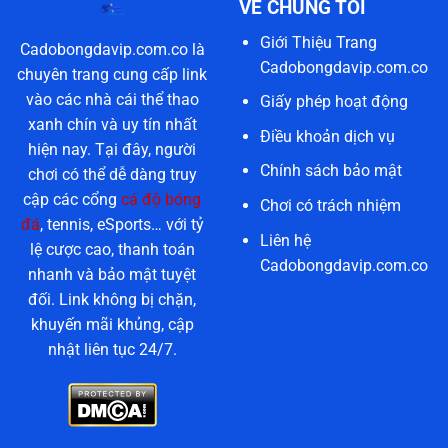
VỀ CHÚNG TÔI
Giới Thiệu Trang
Cadobongdavip.com.co là
Cadobongdavip.com.co
chuyên trang cung cấp link
vào các nhà cái thể thao
Giấy phép hoạt động
xanh chín và uy tín nhất
Điều khoản dịch vụ
hiện nay. Tại đây, người
Chính sách bảo mật
chơi có thể dễ dàng truy
cập các cổng
cá độ bóng
Chơi có trách nhiệm
đá
, tennis, eSports… với tỷ
Liên hệ
lệ cược cao, thanh toán
Cadobongdavip.com.co
nhanh và bảo mật tuyệt
đối. Link không bị chặn,
khuyến mãi khủng, cập
nhật liên tục 24/7.