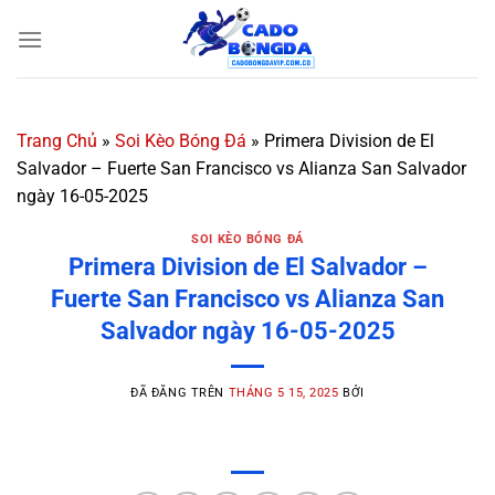
Chuyển
đến
nội
dung
Trang Chủ
»
Soi Kèo Bóng Đá
»
Primera Division de El
Salvador – Fuerte San Francisco vs Alianza San Salvador
ngày 16-05-2025
SOI KÈO BÓNG ĐÁ
Primera Division de El Salvador –
Fuerte San Francisco vs Alianza San
Salvador ngày 16-05-2025
ĐÃ ĐĂNG TRÊN
THÁNG 5 15, 2025
BỞI