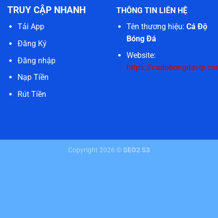
TRUY CẬP NHANH
THÔNG TIN LIÊN HỆ
Tên thương hiệu:
Cá Độ
Tải App
Bóng Đá
Đăng Ký
Website:
Đăng nhập
https://cadobongdavip.co
Nạp Tiền
Rút Tiền
Copyright 2026 ©
SEO2 S3