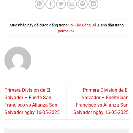
Mục nhập này đã được đăng trong
Soi Kèo Bóng Đá
. Đánh dấu trang
permalink
.
Primera Division de El
Primera Division de El
Salvador – Fuerte San
Salvador – Fuerte San
Francisco vs Alianza San
Francisco vs Alianza San
Salvador ngày 16-05-2025
Salvador ngày 16-05-2025