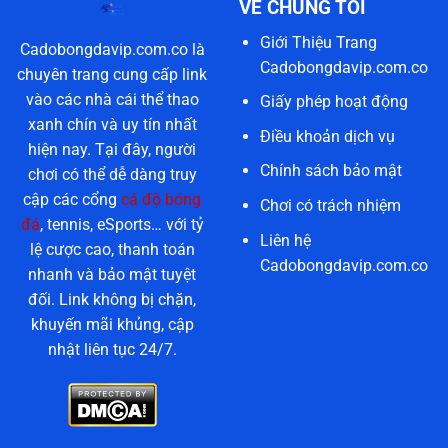
VỀ CHÚNG TÔI
Giới Thiệu Trang
Cadobongdavip.com.co là
Cadobongdavip.com.co
chuyên trang cung cấp link
vào các nhà cái thể thao
Giấy phép hoạt động
xanh chín và uy tín nhất
Điều khoản dịch vụ
hiện nay. Tại đây, người
Chính sách bảo mật
chơi có thể dễ dàng truy
cập các cổng
cá độ bóng
Chơi có trách nhiệm
đá
, tennis, eSports… với tỷ
Liên hệ
lệ cược cao, thanh toán
Cadobongdavip.com.co
nhanh và bảo mật tuyệt
đối. Link không bị chặn,
khuyến mãi khủng, cập
nhật liên tục 24/7.