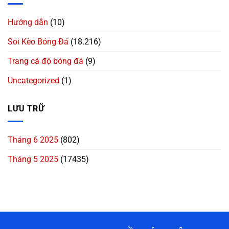
Hướng dẫn
(10)
Soi Kèo Bóng Đá
(18.216)
Trang cá độ bóng đá
(9)
Uncategorized
(1)
LƯU TRỮ
Tháng 6 2025
(802)
Tháng 5 2025
(17435)