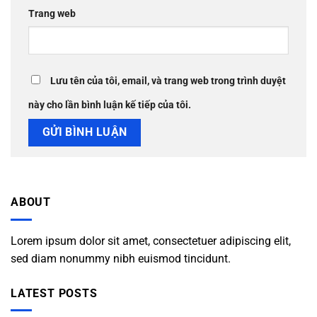
Trang web
Lưu tên của tôi, email, và trang web trong trình duyệt
này cho lần bình luận kế tiếp của tôi.
ABOUT
Lorem ipsum dolor sit amet, consectetuer adipiscing elit,
sed diam nonummy nibh euismod tincidunt.
LATEST POSTS