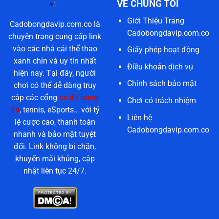
VỀ CHÚNG TÔI
Giới Thiệu Trang
Cadobongdavip.com.co là
Cadobongdavip.com.co
chuyên trang cung cấp link
vào các nhà cái thể thao
Giấy phép hoạt động
xanh chín và uy tín nhất
Điều khoản dịch vụ
hiện nay. Tại đây, người
Chính sách bảo mật
chơi có thể dễ dàng truy
cập các cổng
cá độ bóng
Chơi có trách nhiệm
đá
, tennis, eSports… với tỷ
Liên hệ
lệ cược cao, thanh toán
Cadobongdavip.com.co
nhanh và bảo mật tuyệt
đối. Link không bị chặn,
khuyến mãi khủng, cập
nhật liên tục 24/7.