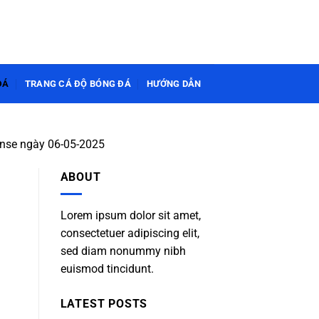
ĐÁ
TRANG CÁ ĐỘ BÓNG ĐÁ
HƯỚNG DẪN
ense ngày 06-05-2025
ABOUT
Lorem ipsum dolor sit amet,
consectetuer adipiscing elit,
sed diam nonummy nibh
euismod tincidunt.
LATEST POSTS