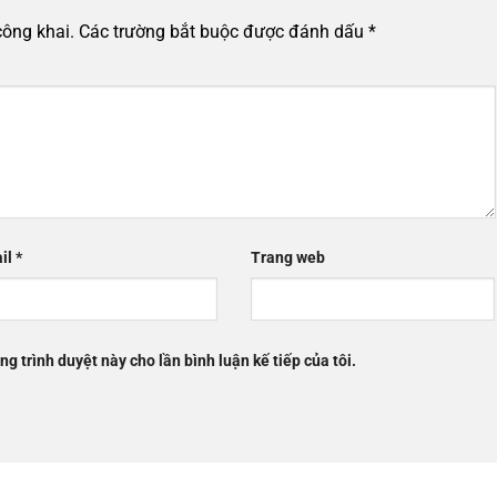
công khai.
Các trường bắt buộc được đánh dấu
*
il
*
Trang web
ng trình duyệt này cho lần bình luận kế tiếp của tôi.