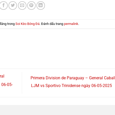
đăng trong
Soi Kèo Bóng Đá
. Đánh dấu trang
permalink
.
ral
Primera Division de Paraguay – General Cabal
 06-05-
LJM vs Sportivo Trinidense ngày 06-05-2025