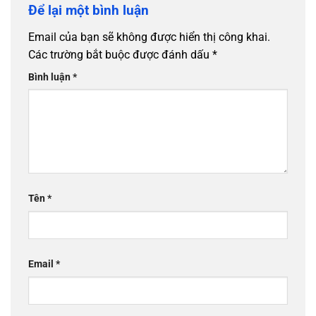
Để lại một bình luận
Email của bạn sẽ không được hiển thị công khai.
Các trường bắt buộc được đánh dấu
*
Bình luận
*
Tên
*
Email
*