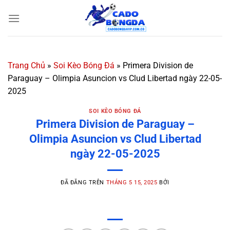
Chuyển
đến
nội
dung
Trang Chủ
»
Soi Kèo Bóng Đá
»
Primera Division de
Paraguay – Olimpia Asuncion vs Clud Libertad ngày 22-05-
2025
SOI KÈO BÓNG ĐÁ
Primera Division de Paraguay –
Olimpia Asuncion vs Clud Libertad
ngày 22-05-2025
ĐÃ ĐĂNG TRÊN
THÁNG 5 15, 2025
BỞI