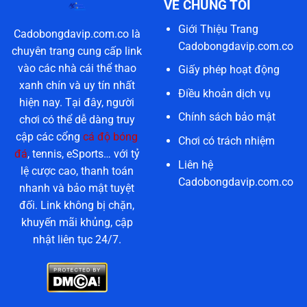
VỀ CHÚNG TÔI
Giới Thiệu Trang
Cadobongdavip.com.co là
Cadobongdavip.com.co
chuyên trang cung cấp link
vào các nhà cái thể thao
Giấy phép hoạt động
xanh chín và uy tín nhất
Điều khoản dịch vụ
hiện nay. Tại đây, người
Chính sách bảo mật
chơi có thể dễ dàng truy
cập các cổng
cá độ bóng
Chơi có trách nhiệm
đá
, tennis, eSports… với tỷ
Liên hệ
lệ cược cao, thanh toán
Cadobongdavip.com.co
nhanh và bảo mật tuyệt
đối. Link không bị chặn,
khuyến mãi khủng, cập
nhật liên tục 24/7.