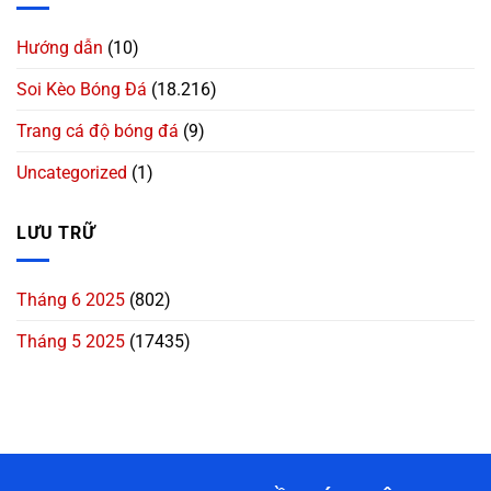
Hướng dẫn
(10)
Soi Kèo Bóng Đá
(18.216)
Trang cá độ bóng đá
(9)
Uncategorized
(1)
LƯU TRỮ
Tháng 6 2025
(802)
Tháng 5 2025
(17435)