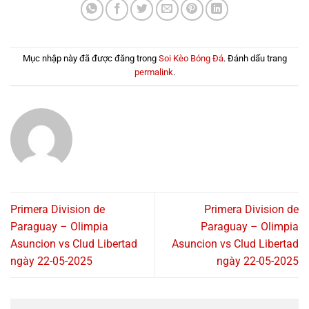
Mục nhập này đã được đăng trong
Soi Kèo Bóng Đá
. Đánh dấu trang
permalink
.
Primera Division de
Primera Division de
Paraguay – Olimpia
Paraguay – Olimpia
Asuncion vs Clud Libertad
Asuncion vs Clud Libertad
ngày 22-05-2025
ngày 22-05-2025