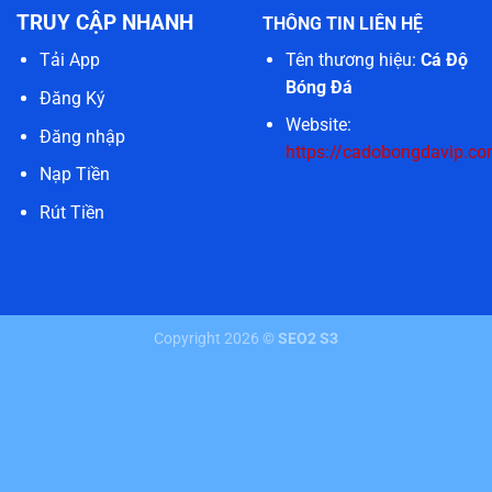
TRUY CẬP NHANH
THÔNG TIN LIÊN HỆ
Tên thương hiệu:
Cá Độ
Tải App
Bóng Đá
Đăng Ký
Website:
Đăng nhập
https://cadobongdavip.co
Nạp Tiền
Rút Tiền
Copyright 2026 ©
SEO2 S3