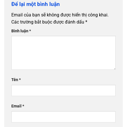
Để lại một bình luận
Email của bạn sẽ không được hiển thị công khai.
Các trường bắt buộc được đánh dấu
*
Bình luận
*
Tên
*
Email
*