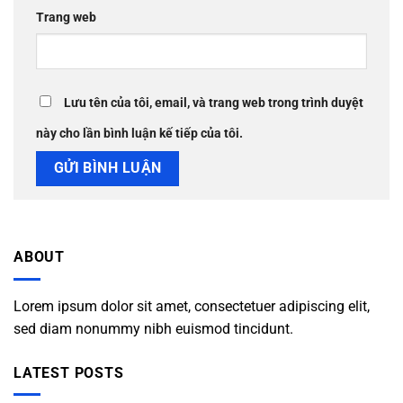
Trang web
Lưu tên của tôi, email, và trang web trong trình duyệt
này cho lần bình luận kế tiếp của tôi.
ABOUT
Lorem ipsum dolor sit amet, consectetuer adipiscing elit,
sed diam nonummy nibh euismod tincidunt.
LATEST POSTS