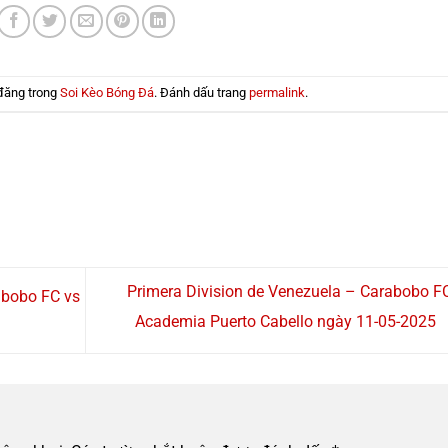
đăng trong
Soi Kèo Bóng Đá
. Đánh dấu trang
permalink
.
Primera Division de Venezuela – Carabobo F
abobo FC vs
Academia Puerto Cabello ngày 11-05-2025