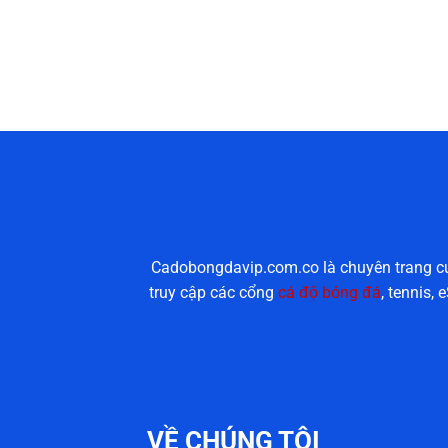
Cadobongdavip.com.co là chuyên trang cung
truy cập các cổng
cá độ bóng đá
, tennis,
VỀ CHÚNG TÔI