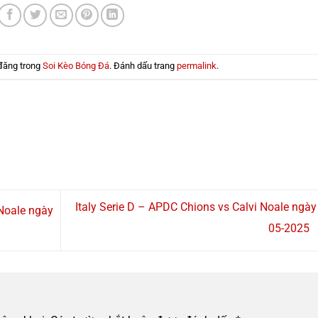
đăng trong
Soi Kèo Bóng Đá
. Đánh dấu trang
permalink
.
Italy Serie D – APDC Chions vs Calvi Noale ngày
 Noale ngày
05-2025