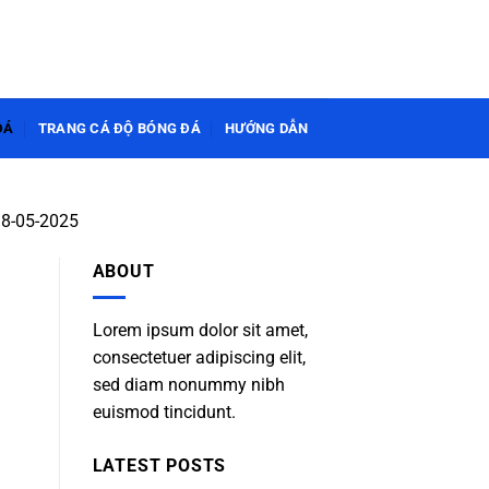
ĐÁ
TRANG CÁ ĐỘ BÓNG ĐÁ
HƯỚNG DẪN
18-05-2025
ABOUT
Lorem ipsum dolor sit amet,
consectetuer adipiscing elit,
sed diam nonummy nibh
euismod tincidunt.
LATEST POSTS