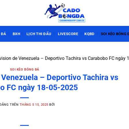
 ĐÁ
BXH
LỊCH THI ĐẤU
LIVESCORE
KQBD
SOI KÈO BÓNG 
vision de Venezuela – Deportivo Tachira vs Carabobo FC ngày 
SOI KÈO BÓNG ĐÁ
 Venezuela – Deportivo Tachira vs
o FC ngày 18-05-2025
 ĐĂNG TRÊN
THÁNG 5 15, 2025
BỞI