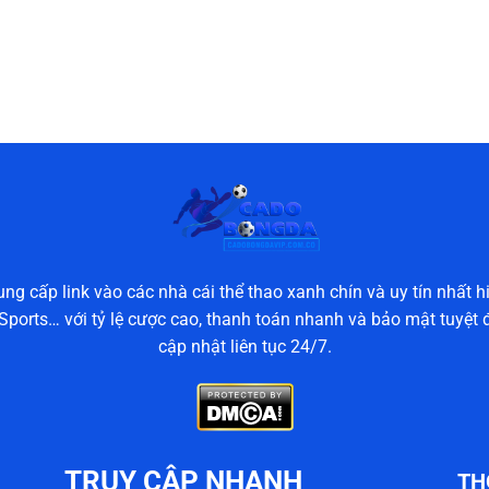
 cấp link vào các nhà cái thể thao xanh chín và uy tín nhất hi
 eSports… với tỷ lệ cược cao, thanh toán nhanh và bảo mật tuyệt
cập nhật liên tục 24/7.
TRUY CẬP NHANH
TH