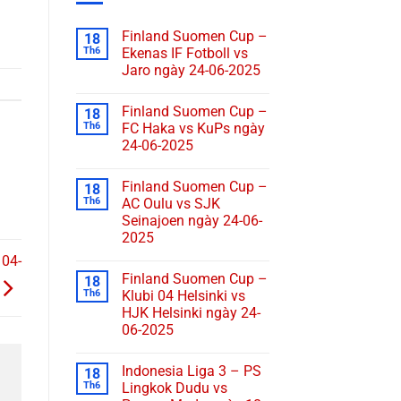
Finland Suomen Cup –
18
Th6
Ekenas IF Fotboll vs
Jaro ngày 24-06-2025
Finland Suomen Cup –
18
Th6
FC Haka vs KuPs ngày
24-06-2025
Finland Suomen Cup –
18
Th6
AC Oulu vs SJK
Seinajoen ngày 24-06-
2025
 04-
Finland Suomen Cup –
18
Th6
Klubi 04 Helsinki vs
HJK Helsinki ngày 24-
06-2025
Indonesia Liga 3 – PS
18
Th6
Lingkok Dudu vs