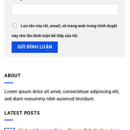
Lưu tên của tôi, email, và trang web trong trình duyệt
này cho lần bình luận kế tiếp của tôi.
ABOUT
Lorem ipsum dolor sit amet, consectetuer adipiscing elit,
sed diam nonummy nibh euismod tincidunt.
LATEST POSTS