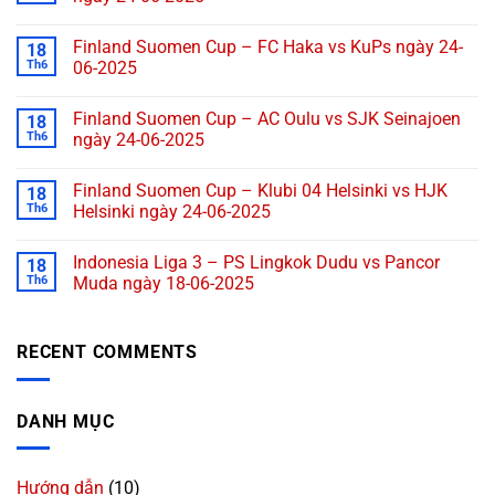
Finland Suomen Cup – FC Haka vs KuPs ngày 24-
18
Th6
06-2025
Finland Suomen Cup – AC Oulu vs SJK Seinajoen
18
Th6
ngày 24-06-2025
Finland Suomen Cup – Klubi 04 Helsinki vs HJK
18
Th6
Helsinki ngày 24-06-2025
Indonesia Liga 3 – PS Lingkok Dudu vs Pancor
18
Th6
Muda ngày 18-06-2025
RECENT COMMENTS
DANH MỤC
Hướng dẫn
(10)