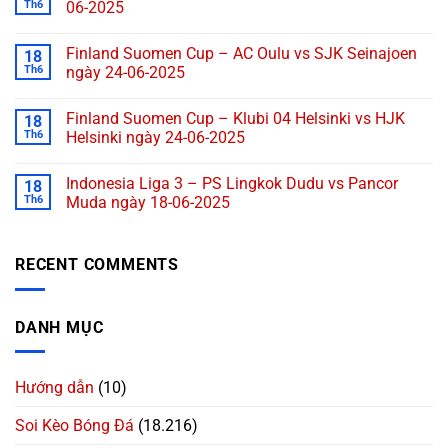
Th6
06-2025
Finland Suomen Cup – AC Oulu vs SJK Seinajoen
18
Th6
ngày 24-06-2025
Finland Suomen Cup – Klubi 04 Helsinki vs HJK
18
Th6
Helsinki ngày 24-06-2025
Indonesia Liga 3 – PS Lingkok Dudu vs Pancor
18
Th6
Muda ngày 18-06-2025
RECENT COMMENTS
DANH MỤC
Hướng dẫn
(10)
Soi Kèo Bóng Đá
(18.216)