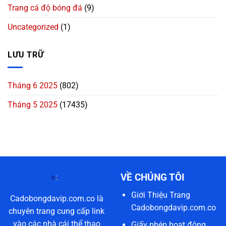
Trang cá độ bóng đá
(9)
Uncategorized
(1)
LƯU TRỮ
Tháng 6 2025
(802)
Tháng 5 2025
(17435)
VỀ CHÚNG TÔI
Giới Thiệu Trang
Cadobongdavip.com.co là
Cadobongdavip.com.co
chuyên trang cung cấp link
vào các nhà cái thể thao
Giấy phép hoạt động