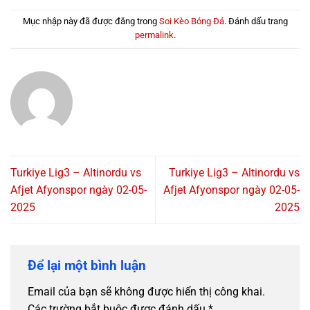
Mục nhập này đã được đăng trong
Soi Kèo Bóng Đá
. Đánh dấu trang
permalink
.
Turkiye Lig3 – Altinordu vs
Turkiye Lig3 – Altinordu vs
Afjet Afyonspor ngày 02-05-
Afjet Afyonspor ngày 02-05-
2025
2025
Để lại một bình luận
Email của bạn sẽ không được hiển thị công khai.
Các trường bắt buộc được đánh dấu
*