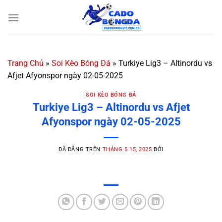
Chuyển
đến
nội
dung
Trang Chủ
»
Soi Kèo Bóng Đá
»
Turkiye Lig3 – Altinordu vs
Afjet Afyonspor ngày 02-05-2025
SOI KÈO BÓNG ĐÁ
Turkiye Lig3 – Altinordu vs Afjet
Afyonspor ngày 02-05-2025
ĐÃ ĐĂNG TRÊN
THÁNG 5 15, 2025
BỞI