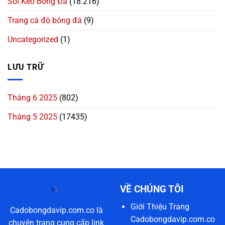
Soi Kèo Bóng Đá
(18.216)
Trang cá độ bóng đá
(9)
Uncategorized
(1)
LƯU TRỮ
Tháng 6 2025
(802)
Tháng 5 2025
(17435)
VỀ CHÚNG TÔI
Giới Thiệu Trang
Cadobongdavip.com.co là
Cadobongdavip.com.co
chuyên trang cung cấp link