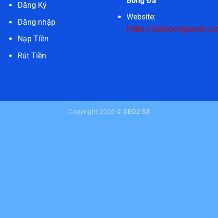
Bóng Đá
Đăng Ký
Website:
Đăng nhập
https://cadobongdavip.co
Nạp Tiền
Rút Tiền
Copyright 2026 ©
SEO2 S3