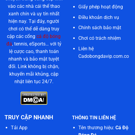
vào các nhà cái thể thao
Giấy phép hoạt động
xanh chín và uy tín nhất
Điều khoản dịch vụ
hiện nay. Tại đây, người
Chính sách bảo mật
chơi có thể dễ dàng truy
cập các cổng
cá độ bóng
Chơi có trách nhiệm
đá
, tennis, eSports… với tỷ
Liên hệ
lệ cược cao, thanh toán
Cadobongdavip.com.co
nhanh và bảo mật tuyệt
đối. Link không bị chặn,
khuyến mãi khủng, cập
nhật liên tục 24/7.
TRUY CẬP NHANH
THÔNG TIN LIÊN HỆ
Tên thương hiệu:
Cá Độ
Tải App