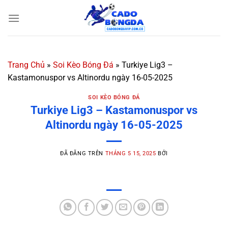
Chuyển
đến
nội
dung
Trang Chủ
»
Soi Kèo Bóng Đá
»
Turkiye Lig3 –
Kastamonuspor vs Altinordu ngày 16-05-2025
SOI KÈO BÓNG ĐÁ
Turkiye Lig3 – Kastamonuspor vs
Altinordu ngày 16-05-2025
ĐÃ ĐĂNG TRÊN
THÁNG 5 15, 2025
BỞI