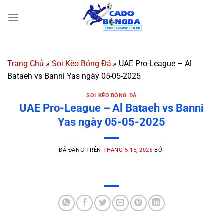
Chuyển
đến
nội
dung
Trang Chủ
»
Soi Kèo Bóng Đá
»
UAE Pro-League – Al
Bataeh vs Banni Yas ngày 05-05-2025
SOI KÈO BÓNG ĐÁ
UAE Pro-League – Al Bataeh vs Banni
Yas ngày 05-05-2025
ĐÃ ĐĂNG TRÊN
THÁNG 5 15, 2025
BỞI