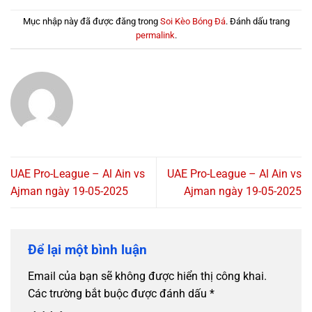
Mục nhập này đã được đăng trong
Soi Kèo Bóng Đá
. Đánh dấu trang
permalink
.
UAE Pro-League – Al Ain vs
UAE Pro-League – Al Ain vs
Ajman ngày 19-05-2025
Ajman ngày 19-05-2025
Để lại một bình luận
Email của bạn sẽ không được hiển thị công khai.
Các trường bắt buộc được đánh dấu
*