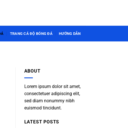
ĐÁ
TRANG CÁ ĐỘ BÓNG ĐÁ
HƯỚNG DẪN
ABOUT
Lorem ipsum dolor sit amet,
consectetuer adipiscing elit,
sed diam nonummy nibh
euismod tincidunt.
LATEST POSTS