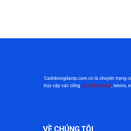
Cadobongdavip.com.co là chuyên trang cung
truy cập các cổng
cá độ bóng đá
, tennis,
VỀ CHÚNG TÔI