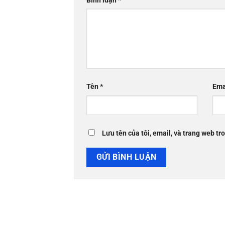
Bình luận
*
Tên
*
Ema
Lưu tên của tôi, email, và trang web tro