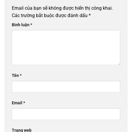
Email của bạn sẽ không được hiển thị công khai.
Các trường bắt buộc được đánh dấu
*
Bình luận
*
Tên
*
Email
*
Trang web