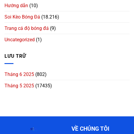
Hướng dẫn
(10)
Soi Kèo Bóng Đá
(18.216)
Trang cá độ bóng đá
(9)
Uncategorized
(1)
LƯU TRỮ
Tháng 6 2025
(802)
Tháng 5 2025
(17435)
VỀ CHÚNG TÔI