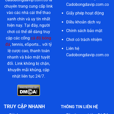
Cadobongdavip.com.co
chuyên trang cung cấp link
vào các nhà cái thể thao
Giấy phép hoạt động
xanh chín và uy tín nhất
Điều khoản dịch vụ
hiện nay. Tại đây, người
Chính sách bảo mật
chơi có thể dễ dàng truy
cập các cổng
cá độ bóng
Chơi có trách nhiệm
đá
, tennis, eSports… với tỷ
Liên hệ
lệ cược cao, thanh toán
Cadobongdavip.com.co
nhanh và bảo mật tuyệt
đối. Link không bị chặn,
khuyến mãi khủng, cập
nhật liên tục 24/7.
TRUY CẬP NHANH
THÔNG TIN LIÊN HỆ