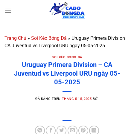
Chuyển
đến
nội
dung
Trang Chủ
»
Soi Kèo Bóng Đá
»
Uruguay Primera Division –
CA Juventud vs Liverpool URU ngày 05-05-2025
SOI KÈO BÓNG ĐÁ
Uruguay Primera Division – CA
Juventud vs Liverpool URU ngày 05-
05-2025
ĐÃ ĐĂNG TRÊN
THÁNG 5 15, 2025
BỞI