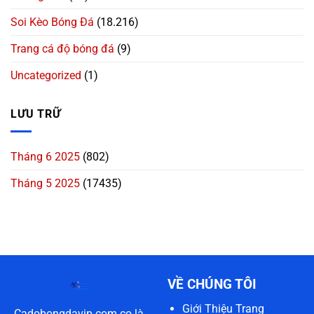
Soi Kèo Bóng Đá
(18.216)
Trang cá độ bóng đá
(9)
Uncategorized
(1)
LƯU TRỮ
Tháng 6 2025
(802)
Tháng 5 2025
(17435)
VỀ CHÚNG TÔI
Giới Thiệu Trang
Cadobongdavip.com.co là