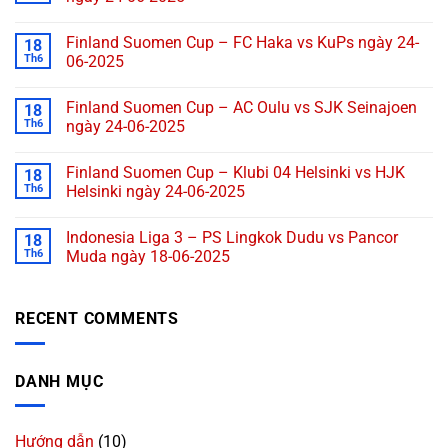
Finland Suomen Cup – FC Haka vs KuPs ngày 24-
18
Th6
06-2025
Finland Suomen Cup – AC Oulu vs SJK Seinajoen
18
Th6
ngày 24-06-2025
Finland Suomen Cup – Klubi 04 Helsinki vs HJK
18
Th6
Helsinki ngày 24-06-2025
Indonesia Liga 3 – PS Lingkok Dudu vs Pancor
18
Th6
Muda ngày 18-06-2025
RECENT COMMENTS
DANH MỤC
Hướng dẫn
(10)