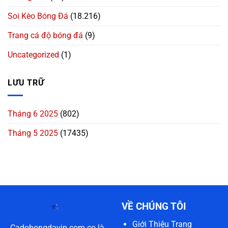
Soi Kèo Bóng Đá
(18.216)
Trang cá độ bóng đá
(9)
Uncategorized
(1)
LƯU TRỮ
Tháng 6 2025
(802)
Tháng 5 2025
(17435)
VỀ CHÚNG TÔI
Giới Thiệu Trang
Cadobongdavip.com.co là