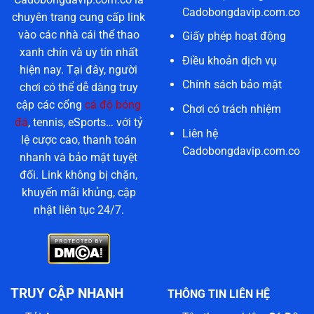
Cadobongdavip.com.co
chuyên trang cung cấp link
vào các nhà cái thể thao
Giấy phép hoạt động
xanh chín và uy tín nhất
Điều khoản dịch vụ
hiện nay. Tại đây, người
Chính sách bảo mật
chơi có thể dễ dàng truy
cập các cổng
cá độ bóng
Chơi có trách nhiệm
đá
, tennis, eSports… với tỷ
Liên hệ
lệ cược cao, thanh toán
Cadobongdavip.com.co
nhanh và bảo mật tuyệt
đối. Link không bị chặn,
khuyến mãi khủng, cập
nhật liên tục 24/7.
TRUY CẬP NHANH
THÔNG TIN LIÊN HỆ