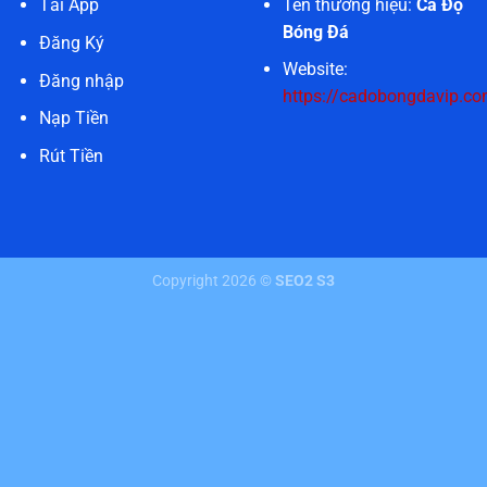
Tên thương hiệu:
Cá Độ
Tải App
Bóng Đá
Đăng Ký
Website:
Đăng nhập
https://cadobongdavip.co
Nạp Tiền
Rút Tiền
Copyright 2026 ©
SEO2 S3