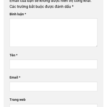
Email của bạn sẽ không được hiển thị công khai.
Các trường bắt buộc được đánh dấu
*
Bình luận
*
Tên
*
Email
*
Trang web