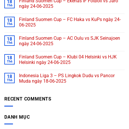
Finland Suomen Cup – Ekenas IF Fotboll vs Jaro
18
Th6
ngày 24-06-2025
Finland Suomen Cup – FC Haka vs KuPs ngày 24-
18
Th6
06-2025
Finland Suomen Cup – AC Oulu vs SJK Seinajoen
18
Th6
ngày 24-06-2025
Finland Suomen Cup – Klubi 04 Helsinki vs HJK
18
Th6
Helsinki ngày 24-06-2025
Indonesia Liga 3 – PS Lingkok Dudu vs Pancor
18
Th6
Muda ngày 18-06-2025
RECENT COMMENTS
DANH MỤC