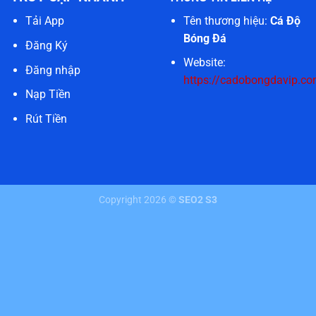
Tên thương hiệu:
Cá Độ
Tải App
Bóng Đá
Đăng Ký
Website:
Đăng nhập
https://cadobongdavip.co
Nạp Tiền
Rút Tiền
Copyright 2026 ©
SEO2 S3