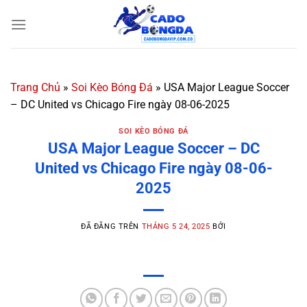
Chuyển
đến
nội
dung
Trang Chủ
»
Soi Kèo Bóng Đá
»
USA Major League Soccer
– DC United vs Chicago Fire ngày 08-06-2025
SOI KÈO BÓNG ĐÁ
USA Major League Soccer – DC
United vs Chicago Fire ngày 08-06-
2025
ĐÃ ĐĂNG TRÊN
THÁNG 5 24, 2025
BỞI