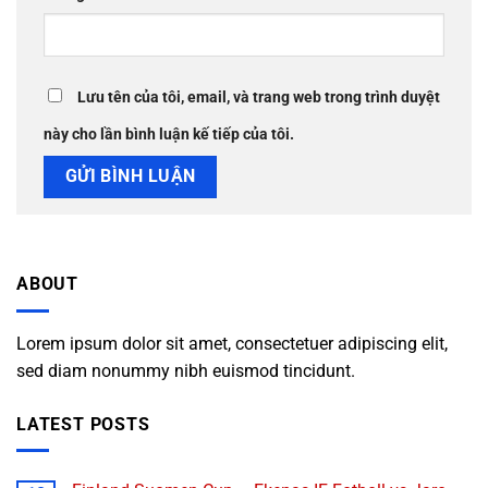
Lưu tên của tôi, email, và trang web trong trình duyệt
này cho lần bình luận kế tiếp của tôi.
ABOUT
Lorem ipsum dolor sit amet, consectetuer adipiscing elit,
sed diam nonummy nibh euismod tincidunt.
LATEST POSTS