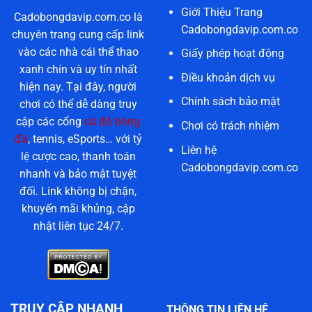
Giới Thiệu Trang
Cadobongdavip.com.co là
Cadobongdavip.com.co
chuyên trang cung cấp link
vào các nhà cái thể thao
Giấy phép hoạt động
xanh chín và uy tín nhất
Điều khoản dịch vụ
hiện nay. Tại đây, người
Chính sách bảo mật
chơi có thể dễ dàng truy
cập các cổng
cá độ bóng
Chơi có trách nhiệm
đá
, tennis, eSports… với tỷ
Liên hệ
lệ cược cao, thanh toán
Cadobongdavip.com.co
nhanh và bảo mật tuyệt
đối. Link không bị chặn,
khuyến mãi khủng, cập
nhật liên tục 24/7.
TRUY CẬP NHANH
THÔNG TIN LIÊN HỆ