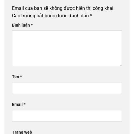
Email của bạn sẽ không được hiển thị công khai.
Các trường bắt buộc được đánh dấu
*
Bình luận
*
Tên
*
Email
*
Trang web