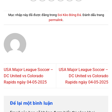
Mục nhập này đã được đăng trong
Soi Kèo Bóng Đá
. Đánh dấu trang
permalink
.
USA Major League Soccer –
USA Major League Soccer –
DC United vs Colorado
DC United vs Colorado
Rapids ngày 04-05-2025
Rapids ngày 04-05-2025
Để lại một bình luận