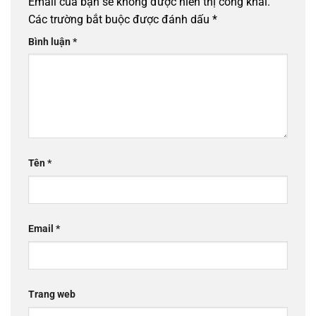
Email của bạn sẽ không được hiển thị công khai.
Các trường bắt buộc được đánh dấu
*
Bình luận
*
Tên
*
Email
*
Trang web