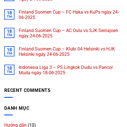
Finland Suomen Cup – FC Haka vs KuPs ngày 24-
18
Th6
06-2025
Finland Suomen Cup – AC Oulu vs SJK Seinajoen
18
Th6
ngày 24-06-2025
Finland Suomen Cup – Klubi 04 Helsinki vs HJK
18
Th6
Helsinki ngày 24-06-2025
Indonesia Liga 3 – PS Lingkok Dudu vs Pancor
18
Th6
Muda ngày 18-06-2025
RECENT COMMENTS
DANH MỤC
Hướng dẫn
(10)