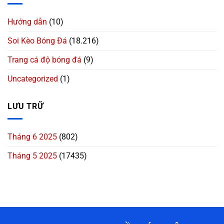
Hướng dẫn
(10)
Soi Kèo Bóng Đá
(18.216)
Trang cá độ bóng đá
(9)
Uncategorized
(1)
LƯU TRỮ
Tháng 6 2025
(802)
Tháng 5 2025
(17435)