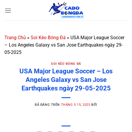
Chuyển
đến
nội
dung
Trang Chủ
»
Soi Kèo Bóng Đá
»
USA Major League Soccer
– Los Angeles Galaxy vs San Jose Earthquakes ngày 29-
05-2025
SOI KÈO BÓNG ĐÁ
USA Major League Soccer – Los
Angeles Galaxy vs San Jose
Earthquakes ngày 29-05-2025
ĐÃ ĐĂNG TRÊN
THÁNG 5 15, 2025
BỞI