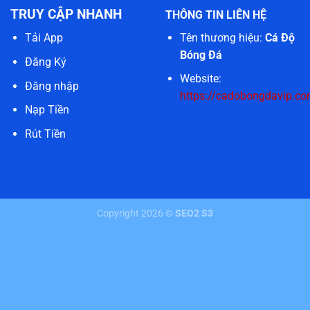
TRUY CẬP NHANH
THÔNG TIN LIÊN HỆ
Tên thương hiệu:
Cá Độ
Tải App
Bóng Đá
Đăng Ký
Website:
Đăng nhập
https://cadobongdavip.co
Nạp Tiền
Rút Tiền
Copyright 2026 ©
SEO2 S3