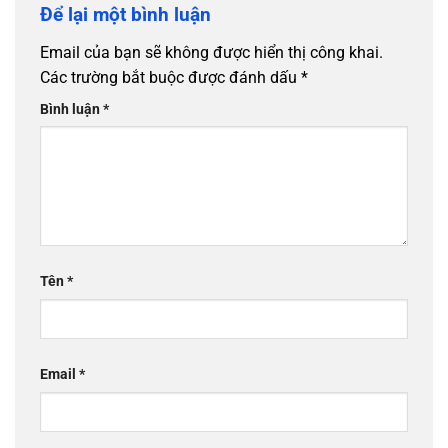
Để lại một bình luận
Email của bạn sẽ không được hiển thị công khai.
Các trường bắt buộc được đánh dấu
*
Bình luận
*
Tên
*
Email
*