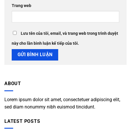
Trang web
Lưu tên của tôi, email, và trang web trong trình duyệt
này cho lần bình luận kế tiếp của tôi.
ABOUT
Lorem ipsum dolor sit amet, consectetuer adipiscing elit,
sed diam nonummy nibh euismod tincidunt.
LATEST POSTS