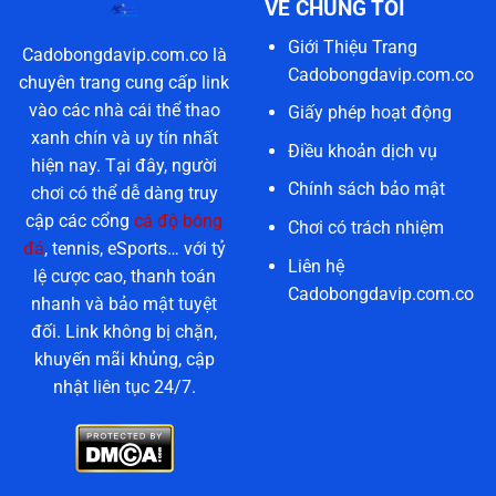
VỀ CHÚNG TÔI
Giới Thiệu Trang
Cadobongdavip.com.co là
Cadobongdavip.com.co
chuyên trang cung cấp link
vào các nhà cái thể thao
Giấy phép hoạt động
xanh chín và uy tín nhất
Điều khoản dịch vụ
hiện nay. Tại đây, người
Chính sách bảo mật
chơi có thể dễ dàng truy
cập các cổng
cá độ bóng
Chơi có trách nhiệm
đá
, tennis, eSports… với tỷ
Liên hệ
lệ cược cao, thanh toán
Cadobongdavip.com.co
nhanh và bảo mật tuyệt
đối. Link không bị chặn,
khuyến mãi khủng, cập
nhật liên tục 24/7.