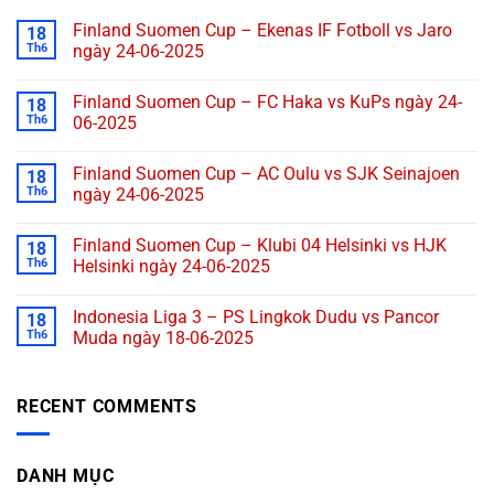
Finland Suomen Cup – Ekenas IF Fotboll vs Jaro
18
Th6
ngày 24-06-2025
Finland Suomen Cup – FC Haka vs KuPs ngày 24-
18
Th6
06-2025
Finland Suomen Cup – AC Oulu vs SJK Seinajoen
18
Th6
ngày 24-06-2025
Finland Suomen Cup – Klubi 04 Helsinki vs HJK
18
Th6
Helsinki ngày 24-06-2025
Indonesia Liga 3 – PS Lingkok Dudu vs Pancor
18
Th6
Muda ngày 18-06-2025
RECENT COMMENTS
DANH MỤC