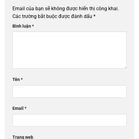
Email của bạn sẽ không được hiển thị công khai.
Các trường bắt buộc được đánh dấu
*
Bình luận
*
Tên
*
Email
*
Trang web