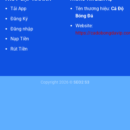
Tên thương hiệu:
Cá Độ
Tải App
Bóng Đá
Đăng Ký
Website:
Đăng nhập
https://cadobongdavip.co
Nạp Tiền
Rút Tiền
Copyright 2026 ©
SEO2 S3