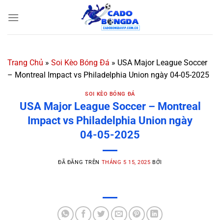
Chuyển
đến
nội
dung
Trang Chủ
»
Soi Kèo Bóng Đá
»
USA Major League Soccer
– Montreal Impact vs Philadelphia Union ngày 04-05-2025
SOI KÈO BÓNG ĐÁ
USA Major League Soccer – Montreal
Impact vs Philadelphia Union ngày
04-05-2025
ĐÃ ĐĂNG TRÊN
THÁNG 5 15, 2025
BỞI