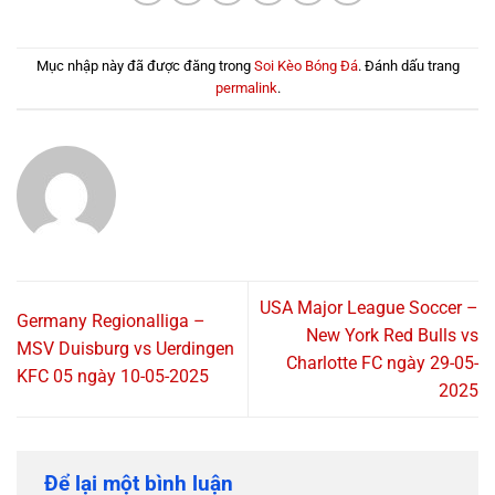
Mục nhập này đã được đăng trong
Soi Kèo Bóng Đá
. Đánh dấu trang
permalink
.
USA Major League Soccer –
Germany Regionalliga –
New York Red Bulls vs
MSV Duisburg vs Uerdingen
Charlotte FC ngày 29-05-
KFC 05 ngày 10-05-2025
2025
Để lại một bình luận