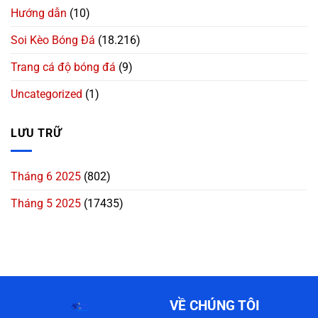
Hướng dẫn
(10)
Soi Kèo Bóng Đá
(18.216)
Trang cá độ bóng đá
(9)
Uncategorized
(1)
LƯU TRỮ
Tháng 6 2025
(802)
Tháng 5 2025
(17435)
VỀ CHÚNG TÔI