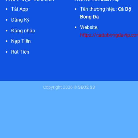
Tên thương hiệu:
Cá Độ
Tải App
Bóng Đá
Đăng Ký
Website:
Đăng nhập
https://cadobongdavip.co
Nạp Tiền
Rút Tiền
Copyright 2026 ©
SEO2 S3