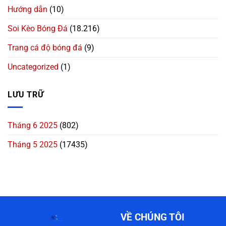
Hướng dẫn
(10)
Soi Kèo Bóng Đá
(18.216)
Trang cá độ bóng đá
(9)
Uncategorized
(1)
LƯU TRỮ
Tháng 6 2025
(802)
Tháng 5 2025
(17435)
VỀ CHÚNG TÔI