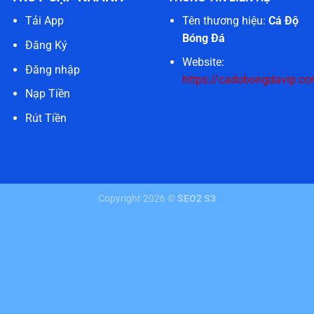
Tên thương hiệu:
Cá Độ
Tải App
Bóng Đá
Đăng Ký
Website:
Đăng nhập
https://cadobongdavip.co
Nạp Tiền
Rút Tiền
Copyright 2026 ©
SEO2 S3