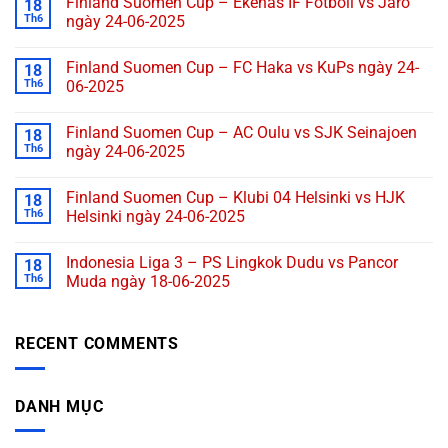
Finland Suomen Cup – Ekenas IF Fotboll vs Jaro
18
Th6
ngày 24-06-2025
Finland Suomen Cup – FC Haka vs KuPs ngày 24-
18
Th6
06-2025
Finland Suomen Cup – AC Oulu vs SJK Seinajoen
18
Th6
ngày 24-06-2025
Finland Suomen Cup – Klubi 04 Helsinki vs HJK
18
Th6
Helsinki ngày 24-06-2025
Indonesia Liga 3 – PS Lingkok Dudu vs Pancor
18
Th6
Muda ngày 18-06-2025
RECENT COMMENTS
DANH MỤC