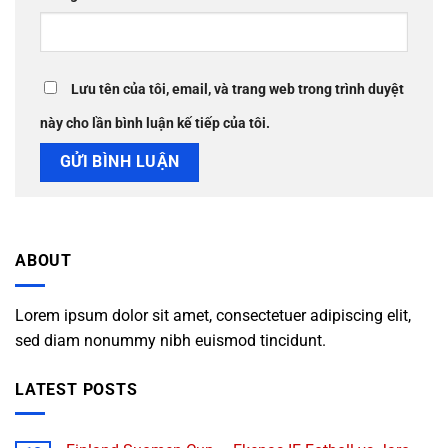
Lưu tên của tôi, email, và trang web trong trình duyệt
này cho lần bình luận kế tiếp của tôi.
ABOUT
Lorem ipsum dolor sit amet, consectetuer adipiscing elit,
sed diam nonummy nibh euismod tincidunt.
LATEST POSTS