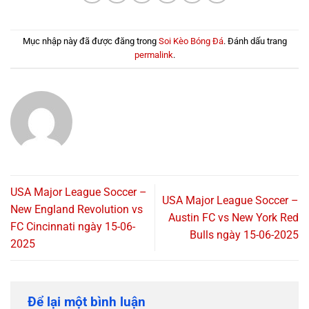
Mục nhập này đã được đăng trong
Soi Kèo Bóng Đá
. Đánh dấu trang
permalink
.
USA Major League Soccer –
USA Major League Soccer –
New England Revolution vs
Austin FC vs New York Red
FC Cincinnati ngày 15-06-
Bulls ngày 15-06-2025
2025
Để lại một bình luận