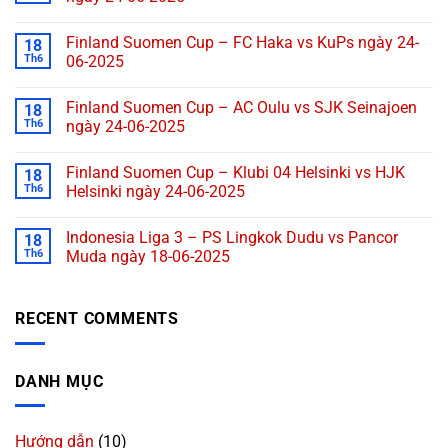
Finland Suomen Cup – FC Haka vs KuPs ngày 24-
18
Th6
06-2025
Finland Suomen Cup – AC Oulu vs SJK Seinajoen
18
Th6
ngày 24-06-2025
Finland Suomen Cup – Klubi 04 Helsinki vs HJK
18
Th6
Helsinki ngày 24-06-2025
Indonesia Liga 3 – PS Lingkok Dudu vs Pancor
18
Th6
Muda ngày 18-06-2025
RECENT COMMENTS
DANH MỤC
Hướng dẫn
(10)