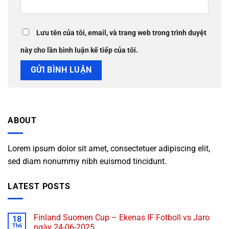
Lưu tên của tôi, email, và trang web trong trình duyệt
này cho lần bình luận kế tiếp của tôi.
ABOUT
Lorem ipsum dolor sit amet, consectetuer adipiscing elit,
sed diam nonummy nibh euismod tincidunt.
LATEST POSTS
Finland Suomen Cup – Ekenas IF Fotboll vs Jaro
18
Th6
ngày 24-06-2025