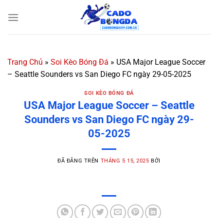
Chuyển
đến
nội
dung
Trang Chủ
»
Soi Kèo Bóng Đá
»
USA Major League Soccer
– Seattle Sounders vs San Diego FC ngày 29-05-2025
SOI KÈO BÓNG ĐÁ
USA Major League Soccer – Seattle
Sounders vs San Diego FC ngày 29-
05-2025
ĐÃ ĐĂNG TRÊN
THÁNG 5 15, 2025
BỞI