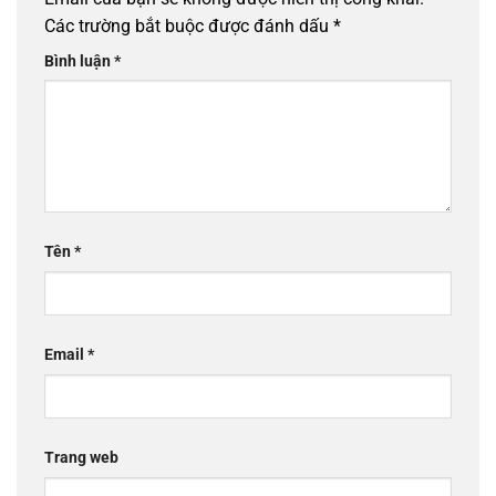
Các trường bắt buộc được đánh dấu
*
Bình luận
*
Tên
*
Email
*
Trang web