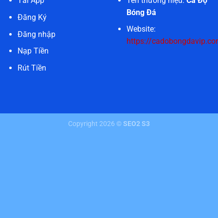
Tên thương hiệu:
Cá Độ
Tải App
Bóng Đá
Đăng Ký
Website:
Đăng nhập
https://cadobongdavip.co
Nạp Tiền
Rút Tiền
Copyright 2026 ©
SEO2 S3