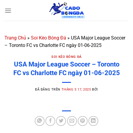
Chuyển
đến
nội
dung
Trang Chủ
»
Soi Kèo Bóng Đá
»
USA Major League Soccer
– Toronto FC vs Charlotte FC ngày 01-06-2025
SOI KÈO BÓNG ĐÁ
USA Major League Soccer – Toronto
FC vs Charlotte FC ngày 01-06-2025
ĐÃ ĐĂNG TRÊN
THÁNG 5 17, 2025
BỞI