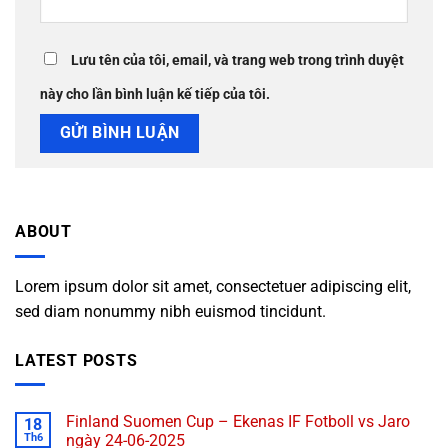
Lưu tên của tôi, email, và trang web trong trình duyệt
này cho lần bình luận kế tiếp của tôi.
ABOUT
Lorem ipsum dolor sit amet, consectetuer adipiscing elit,
sed diam nonummy nibh euismod tincidunt.
LATEST POSTS
Finland Suomen Cup – Ekenas IF Fotboll vs Jaro
18
Th6
ngày 24-06-2025