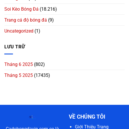
Soi Kèo Bóng Đá
(18.216)
Trang cá độ bóng đá
(9)
Uncategorized
(1)
LƯU TRỮ
Tháng 6 2025
(802)
Tháng 5 2025
(17435)
VỀ CHÚNG TÔI
Giới Thiệu Trang
Cadobongdavip.com.co là