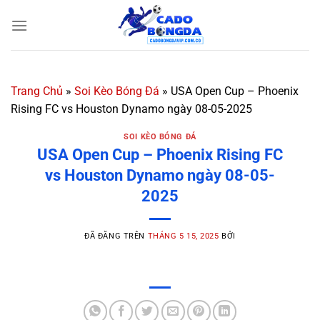
Chuyển
đến
nội
dung
Trang Chủ
»
Soi Kèo Bóng Đá
»
USA Open Cup – Phoenix
Rising FC vs Houston Dynamo ngày 08-05-2025
SOI KÈO BÓNG ĐÁ
USA Open Cup – Phoenix Rising FC
vs Houston Dynamo ngày 08-05-
2025
ĐÃ ĐĂNG TRÊN
THÁNG 5 15, 2025
BỞI