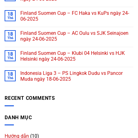
Finland Suomen Cup – FC Haka vs KuPs ngày 24-
18
Th6
06-2025
Finland Suomen Cup – AC Oulu vs SJK Seinajoen
18
Th6
ngày 24-06-2025
Finland Suomen Cup – Klubi 04 Helsinki vs HJK
18
Th6
Helsinki ngày 24-06-2025
Indonesia Liga 3 – PS Lingkok Dudu vs Pancor
18
Th6
Muda ngày 18-06-2025
RECENT COMMENTS
DANH MỤC
Hướng dẫn
(10)