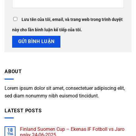
Lưu tên của tôi, email, và trang web trong trình duyệt
này cho lần bình luận kế tiếp của tôi.
ABOUT
Lorem ipsum dolor sit amet, consectetuer adipiscing elit,
sed diam nonummy nibh euismod tincidunt.
LATEST POSTS
Finland Suomen Cup – Ekenas IF Fotboll vs Jaro
18
Th6
ngày 24-06-2025