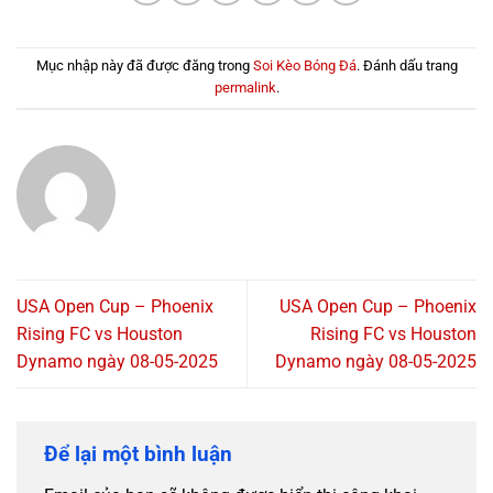
Mục nhập này đã được đăng trong
Soi Kèo Bóng Đá
. Đánh dấu trang
permalink
.
USA Open Cup – Phoenix
USA Open Cup – Phoenix
Rising FC vs Houston
Rising FC vs Houston
Dynamo ngày 08-05-2025
Dynamo ngày 08-05-2025
Để lại một bình luận