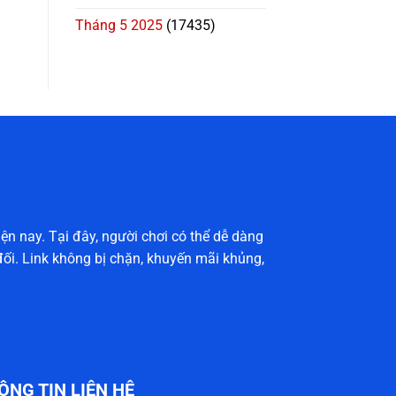
Tháng 5 2025
(17435)
ện nay. Tại đây, người chơi có thể dễ dàng
 đối. Link không bị chặn, khuyến mãi khủng,
ÔNG TIN LIÊN HỆ