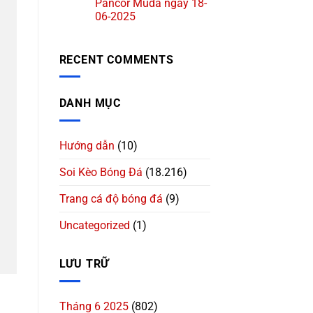
Pancor Muda ngày 18-
06-2025
RECENT COMMENTS
DANH MỤC
Hướng dẫn
(10)
Soi Kèo Bóng Đá
(18.216)
Trang cá độ bóng đá
(9)
Uncategorized
(1)
LƯU TRỮ
Tháng 6 2025
(802)