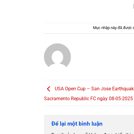
Mục nhập này đã được 
USA Open Cup – San Jose Earthquak
Sacramento Republic FC ngày 08-05-2025
Để lại một bình luận