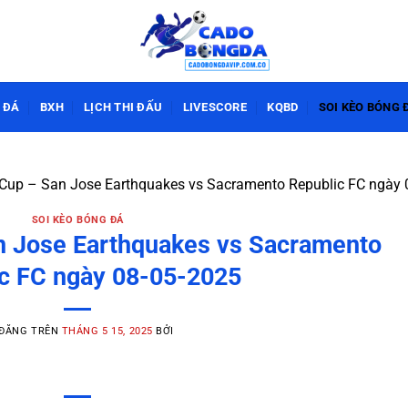
 ĐÁ
BXH
LỊCH THI ĐẤU
LIVESCORE
KQBD
SOI KÈO BÓNG 
Cup – San Jose Earthquakes vs Sacramento Republic FC ngày 
SOI KÈO BÓNG ĐÁ
 Jose Earthquakes vs Sacramento
c FC ngày 08-05-2025
 ĐĂNG TRÊN
THÁNG 5 15, 2025
BỞI