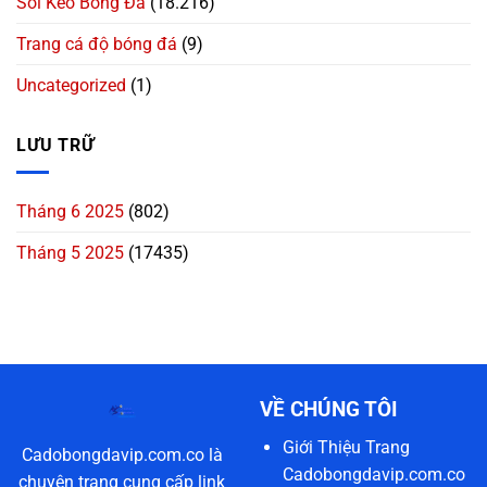
Soi Kèo Bóng Đá
(18.216)
Trang cá độ bóng đá
(9)
Uncategorized
(1)
LƯU TRỮ
Tháng 6 2025
(802)
Tháng 5 2025
(17435)
VỀ CHÚNG TÔI
Giới Thiệu Trang
Cadobongdavip.com.co là
Cadobongdavip.com.co
chuyên trang cung cấp link