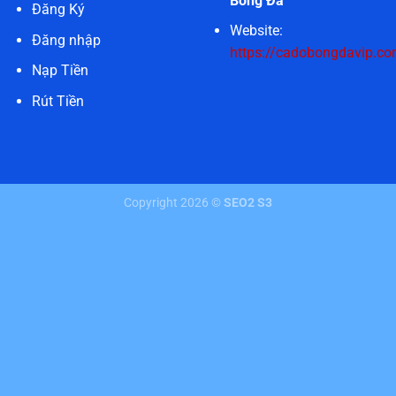
Bóng Đá
Đăng Ký
Website:
Đăng nhập
https://cadobongdavip.co
Nạp Tiền
Rút Tiền
Copyright 2026 ©
SEO2 S3