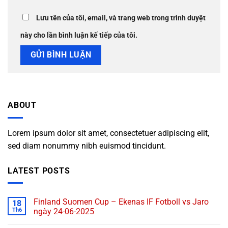
Lưu tên của tôi, email, và trang web trong trình duyệt
này cho lần bình luận kế tiếp của tôi.
ABOUT
Lorem ipsum dolor sit amet, consectetuer adipiscing elit,
sed diam nonummy nibh euismod tincidunt.
LATEST POSTS
Finland Suomen Cup – Ekenas IF Fotboll vs Jaro
18
Th6
ngày 24-06-2025