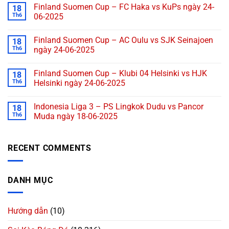
Finland Suomen Cup – FC Haka vs KuPs ngày 24-
18
Th6
06-2025
Finland Suomen Cup – AC Oulu vs SJK Seinajoen
18
Th6
ngày 24-06-2025
Finland Suomen Cup – Klubi 04 Helsinki vs HJK
18
Th6
Helsinki ngày 24-06-2025
Indonesia Liga 3 – PS Lingkok Dudu vs Pancor
18
Th6
Muda ngày 18-06-2025
RECENT COMMENTS
DANH MỤC
Hướng dẫn
(10)