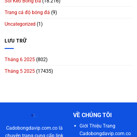
Soi Kèo Bóng Đá
(18.216)
Trang cá độ bóng đá
(9)
Uncategorized
(1)
LƯU TRỮ
Tháng 6 2025
(802)
Tháng 5 2025
(17435)
VỀ CHÚNG TÔI
Giới Thiệu Trang
Cadobongdavip.com.co là
Cadobongdavip.com.co
chuyên trang cung cấp link