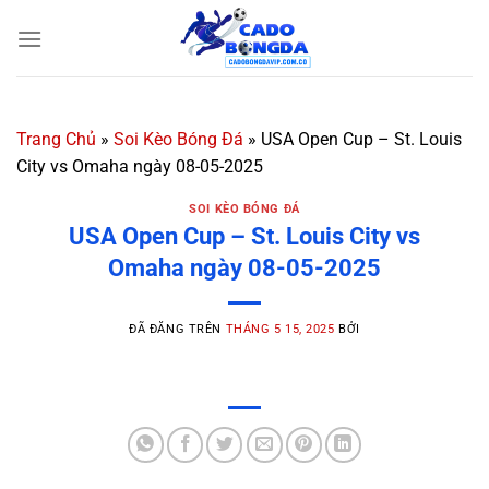
Chuyển
đến
nội
dung
Trang Chủ
»
Soi Kèo Bóng Đá
»
USA Open Cup – St. Louis
City vs Omaha ngày 08-05-2025
SOI KÈO BÓNG ĐÁ
USA Open Cup – St. Louis City vs
Omaha ngày 08-05-2025
ĐÃ ĐĂNG TRÊN
THÁNG 5 15, 2025
BỞI