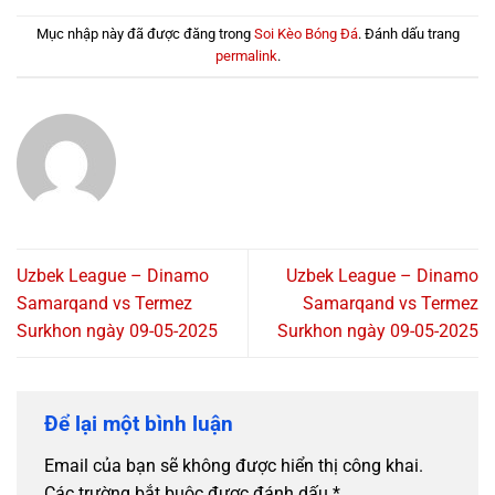
Mục nhập này đã được đăng trong
Soi Kèo Bóng Đá
. Đánh dấu trang
permalink
.
Uzbek League – Dinamo
Uzbek League – Dinamo
Samarqand vs Termez
Samarqand vs Termez
Surkhon ngày 09-05-2025
Surkhon ngày 09-05-2025
Để lại một bình luận
Email của bạn sẽ không được hiển thị công khai.
Các trường bắt buộc được đánh dấu
*