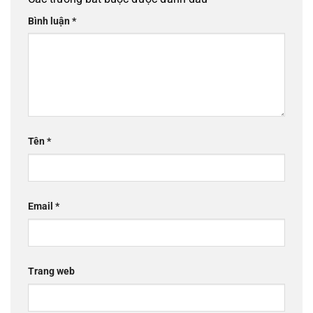
Bình luận
*
Tên
*
Email
*
Trang web