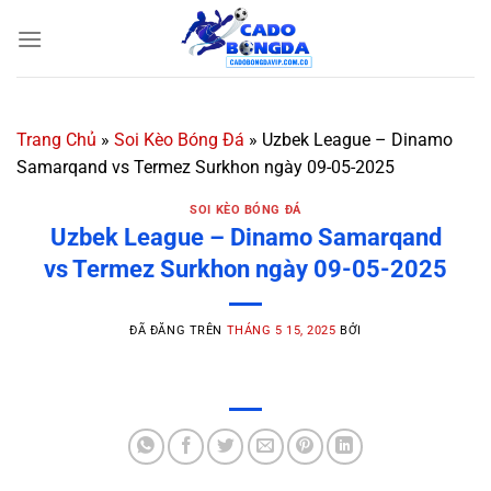
Chuyển
đến
nội
dung
Trang Chủ
»
Soi Kèo Bóng Đá
»
Uzbek League – Dinamo
Samarqand vs Termez Surkhon ngày 09-05-2025
SOI KÈO BÓNG ĐÁ
Uzbek League – Dinamo Samarqand
vs Termez Surkhon ngày 09-05-2025
ĐÃ ĐĂNG TRÊN
THÁNG 5 15, 2025
BỞI