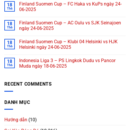
Finland Suomen Cup – FC Haka vs KuPs ngày 24-
18
Th6
06-2025
Finland Suomen Cup – AC Oulu vs SJK Seinajoen
18
Th6
ngày 24-06-2025
Finland Suomen Cup – Klubi 04 Helsinki vs HJK
18
Th6
Helsinki ngày 24-06-2025
Indonesia Liga 3 – PS Lingkok Dudu vs Pancor
18
Th6
Muda ngày 18-06-2025
RECENT COMMENTS
DANH MỤC
Hướng dẫn
(10)