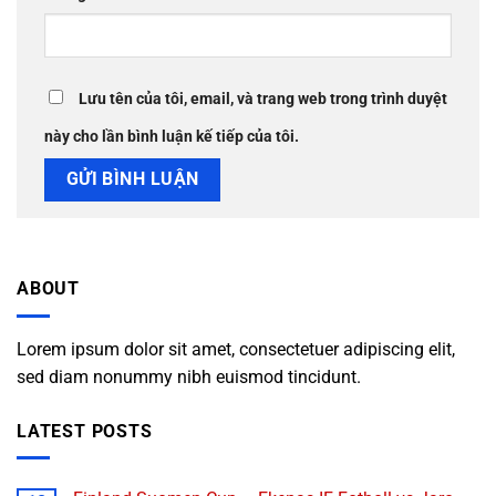
Lưu tên của tôi, email, và trang web trong trình duyệt
này cho lần bình luận kế tiếp của tôi.
ABOUT
Lorem ipsum dolor sit amet, consectetuer adipiscing elit,
sed diam nonummy nibh euismod tincidunt.
LATEST POSTS